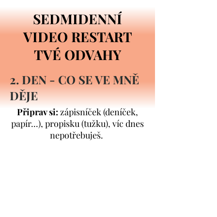
SEDMIDENNÍ
VIDEO RESTART
TVÉ ODVAHY
2. DEN - CO SE VE MNĚ
DĚJE
Připrav si:
zápisníček (deníček,
papír...), propisku (tužku), víc dnes
nepotřebuješ.