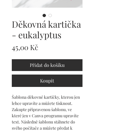
Děkovná kartička
- eukalyptus
Cena
45,00 Kč
Přidat do košíku
Koupit
Šablona děkovné kartičky, kterou jen 
lehce upravíte a můžete tisknout. 
Zakupte připravenou šablonu, ve 
které jen v Canva programu upravíte 
text. Následně šablonu stáhnete do 
svého počítače a můžete předat k 