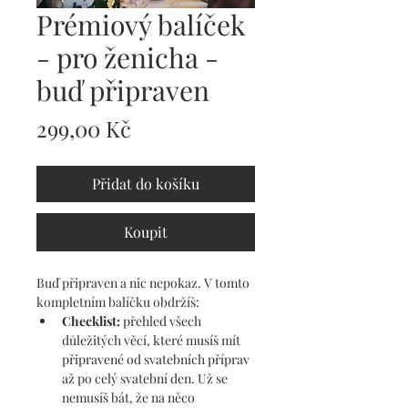
Prémiový balíček
- pro ženicha -
buď připraven
Cena
299,00 Kč
Přidat do košíku
Koupit
Buď připraven a nic nepokaz. V tomto 
kompletním balíčku obdržíš:
Checklist: 
přehled všech 
důležitých věcí, které musíš mít 
připravené od svatebních příprav 
až po celý svatební den. Už se 
nemusíš bát, že na něco 