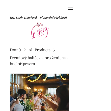
Ing. Lucie Hotařová - plánování s lehkostí
Domů
All Products
Prémiový balíček - pro ženicha -
buď připraven