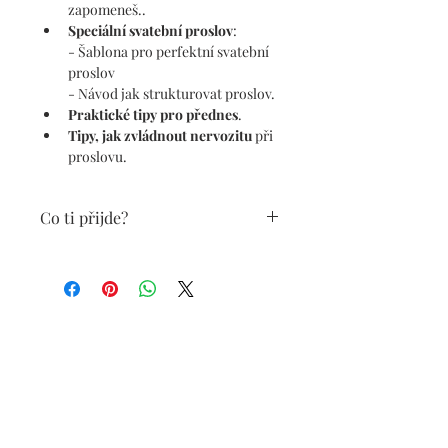
zapomeneš..
Speciální svatební proslov
:
- Šablona pro perfektní svatební 
proslov
- Návod jak strukturovat proslov. 
Praktické tipy pro přednes
.
Tipy, jak zvládnout nervozitu
 při 
proslovu.
Co ti přijde?
Přijde ti zazipovaný soubor, který 
obsahuje návod, jak pracovat se 
šablonami + PDF soubor obsahující 
rady, jak sestavit proslov + PDF 
soubor s tipy pro přednes a pro práci s 
nervozitou a také PDF s Checklistem, 
abys na nic nezapomněl. 