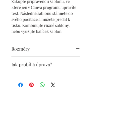
Zakupte připravenou šablonu, ve 
které jen v Canva programu upravíte 
text. Následně šablonu stáhnete do 
svého počítače a můžete předat k 
tisku. Kombinujte různé šablony, 
nebo využijte balíček šablon.
Rozměry
Velikost A3 na šířku
Jak probíhá úprava?
42 cm x 29,7 cm
Obdržíte v PDF pokyny pro úpravu 
šablony v programu Canva, jejíž 
součástí je odkaz na Vámi 
zakoupenou šablonu. Pokyny Vás 
povedou krok za krokem, od 
přihlášení, přes její úpravu, až po 
stažení šablony do počítače. 