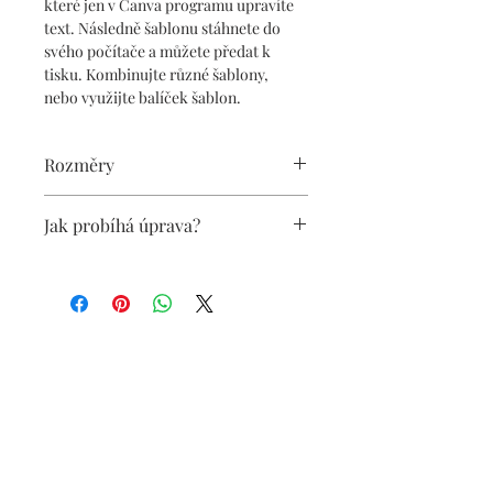
které jen v Canva programu upravíte 
text. Následně šablonu stáhnete do 
svého počítače a můžete předat k 
tisku. Kombinujte různé šablony, 
nebo využijte balíček šablon.
Rozměry
Velikost A3 na výšku
Jak probíhá úprava?
29,7 cm x 42 cm
Obdržíte v PDF pokyny pro úpravu 
šablony v programu Canva, jejíž 
součástí je odkaz na Vámi 
zakoupenou šablonu. Pokyny Vás 
povedou krok za krokem, od 
přihlášení, přes její úpravu, až po 
stažení šablony do počítače. 