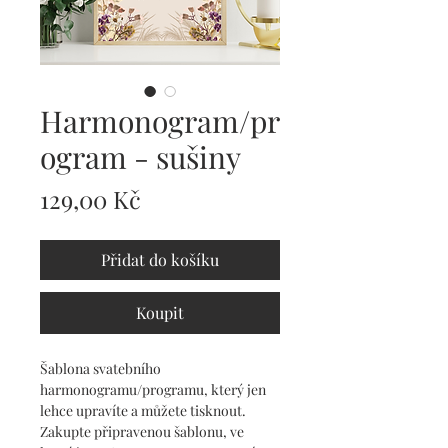
Harmonogram/pr
ogram - sušiny
Cena
129,00 Kč
Přidat do košíku
Koupit
Šablona svatebního 
harmonogramu/programu, který jen 
lehce upravíte a můžete tisknout. 
Zakupte připravenou šablonu, ve 