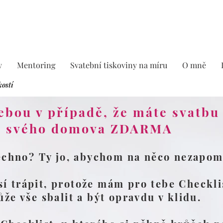
y
Mentoring
Svatební tiskoviny na míru
O mně
kostí
sebou v případě, že máte svatbu
svého domova ZDARMA
echno? Ty jo, abychom na něco nezapomn
í trápit, protože mám pro tebe Checklis
že vše sbalit a být opravdu v klidu.