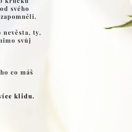
po krůčku
 od svého
ezapomněli.
 nevěsta, ty,
 mimo svůj
oho co máš
více klidu.