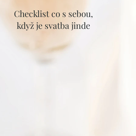
Checklist co s sebou,
když je svatba jinde