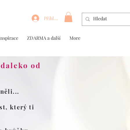
Přihlásit se
Inspirace
ZDARMA a další
More
 daleko od
ěli...
t, který ti