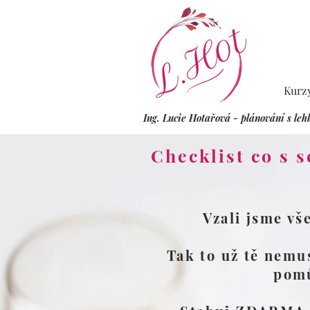
Kurz
Ing. Lucie Hotařová - plánování s leh
Checklist co s 
Vzali jsme vš
Tak to už tě nemus
pomů