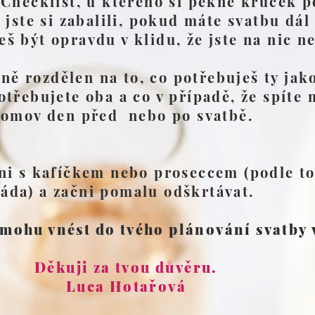
hecklist, u kterého si pěkně krůček 
ž jste si zabalili, pokud máte svatbu dál
š být opravdu v klidu, že jste na nic n
ně rozdělen na to, co potřebuješ ty jako
otřebujete oba a co v případě, že spíte
omov den před nebo po svatbě.
dni s kafíčkem nebo proseccem (podle t
ráda) a začni pomalu odškrtávat.
 mohu vnést do tvého plánování svatby 
Děkuji za tvou důvěru.
Luca Hotařová