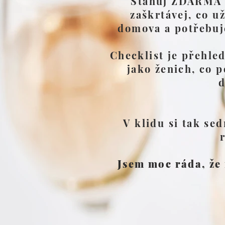
Stahuj ZDARMA C
zaškrtávej, co u
domova a potřebuje
Checklist je přehled
jako ženich, co p
d
V klidu si tak se
Jsem moc ráda, že