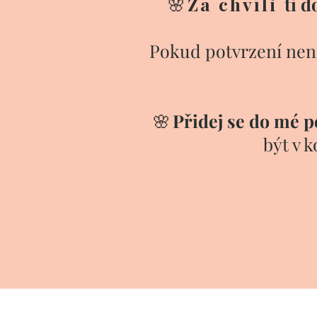
🌸
Za chvíli
ti 
Pokud potvrzení nen
🌸
Přidej se do mé 
být v 