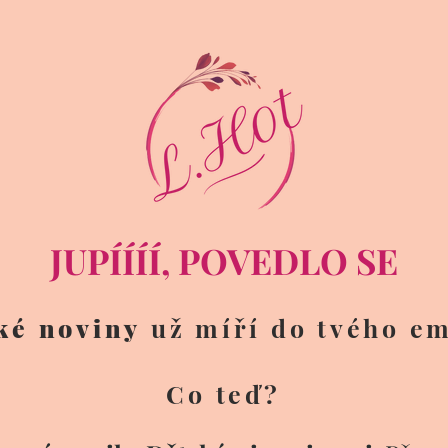
JUPÍÍÍÍ, POVEDLO SE
ké noviny
už míří do tvého em
Co teď?