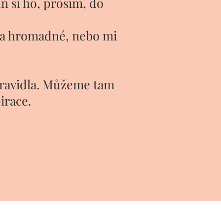
uň si ho, prosím, do
 a hromadné, nebo mi
pravidla. Můžeme tam
pirace.