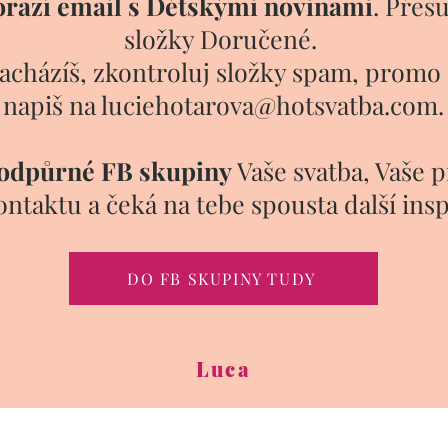
dorazí email s Dětskými novinami
. Přes
složky
Doručené.
acházíš, zkontroluj složky spam, promo
napiš na luciehotarova@hotsvatba.com.
podpůrné FB skupiny
Vaše svatba, Vaše 
kontaktu a čeká na tebe spousta další ins
DO FB SKUPINY TUDY
Luca