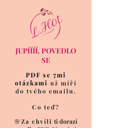
JUPÍÍÍÍ, POVEDLO
SE
PDF se 7mi
otázkami
už míří
do tvého emailu.
Co teď?
🌸
Za chvíli
ti dorazí