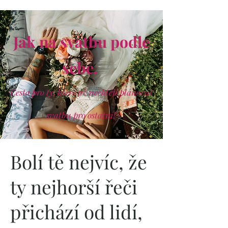
Jak na svatbu podle
sebe.
Cesta pro ty, které už nechtějí plánovat
svatbu pro ostatní!
Bolí tě nejvíc, že
ty nejhorší řeči
přichází od lidí,