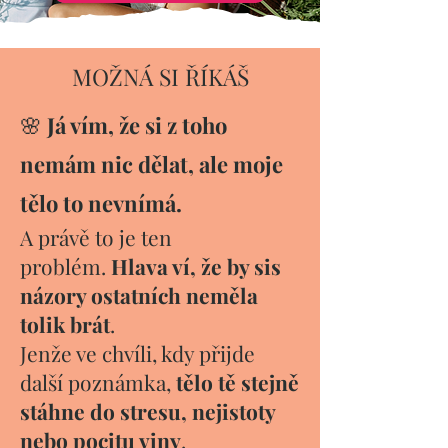
MOŽNÁ SI ŘÍKÁŠ
🌸
Já vím, že si z toho
nemám nic dělat, ale moje
tělo to nevnímá.
A právě to je ten
problém.
Hlava ví, že by sis
názory ostatních neměla
tolik brát
.
Jenže ve chvíli, kdy přijde
další poznámka,
tělo tě stejně
stáhne do stresu, nejistoty
nebo pocitu viny
.