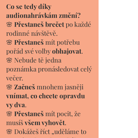
Co se tedy díky
audionahrávkám změní?
🌸
Přestaneš brečet
po každé
rodinné návštěvě.
🌸
Přestaneš
mít potřebu
pořád své volby
obhajovat
.
🌸 Nebude tě jedna
poznámka pronásledovat celý
večer.
🌸
Začneš
mnohem jasněji
vnímat, co chcete opravdu
vy dva
.
🌸
Přestaneš
mít pocit, že
musíš
všem vyhovět
.
🌸 Dokážeš říct „uděláme to