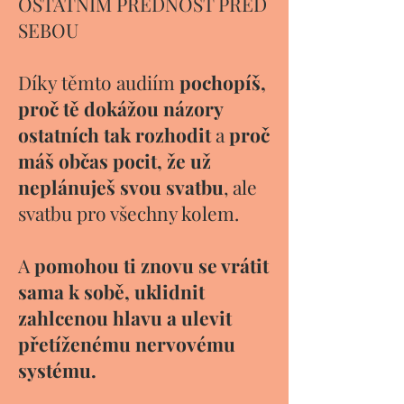
OSTATNÍM PŘEDNOST PŘED
SEBOU
Díky těmto audiím
pochopíš,
proč tě dokážou názory
ostatních tak rozhodit
a
proč
máš občas pocit, že už
neplánuješ svou svatbu
, ale
svatbu pro všechny kolem.
A
pomohou ti znovu se vrátit
sama k sobě, uklidnit
zahlcenou hlavu a ulevit
přetíženému nervovému
systému.