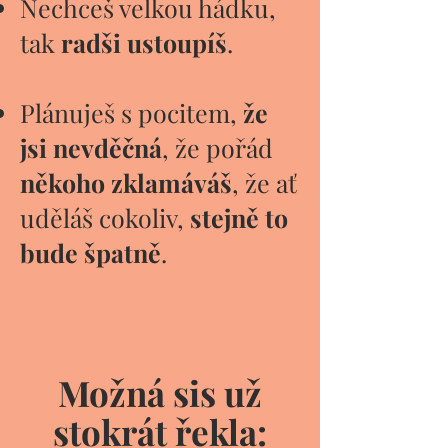
Nechceš velkou hádku,
tak
radši ustoupíš
. ​
Plánuješ s pocitem,
že
jsi nevděčná
, že pořád
někoho zklamáváš
, že ať
uděláš cokoliv,
stejně to
bude špatně
.
Možná sis už
stokrát řekla: