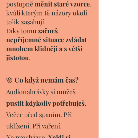
postupně
měnit staré vzorce
,
kvůli kterým tě názory okolí
tolik zasahují.
Díky tomu
začneš
nepříjemné situace zvládat
mnohem klidněji a s větší
jistotou
.
🌸
Co když n
emám čas?
Audionahrávky si můžeš
pustit kdykoliv potřebuješ
.
Večer před spaním. Při
uklízení. Při vaření.
Na procházce.
Najdi si