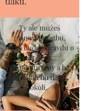
tlaku.
Ty ale můžeš
plánovat svatbu,
která bude opravdu o
vás dvou.
Bez pocitu viny a bez
neustálého tlaku
okolí.