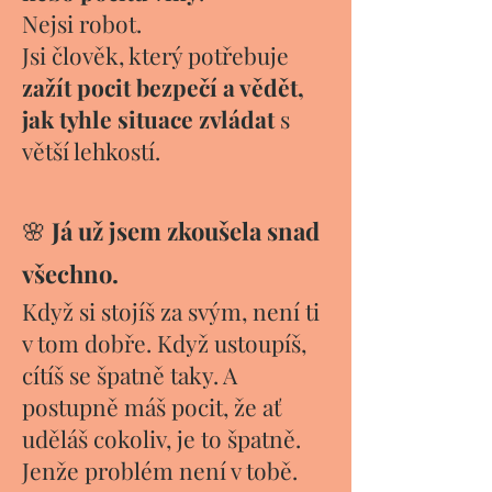
Nejsi robot.
Jsi člověk, který potřebuje
zažít pocit bezpečí a vědět,
jak tyhle situace zvládat
s
větší lehkostí.
🌸
Já už jsem zkoušela snad
všechno.
Když si stojíš za svým, není ti
v tom dobře. Když ustoupíš,
cítíš se špatně taky. A
postupně máš pocit, že ať
uděláš cokoliv, je to špatně.
Jenže problém není v tobě.