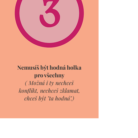
Nemusíš být hodná holka
pro všechny
( Možná i ty nechceš
konflikt, nechceš zklamat,
chceš být "ta hodná".)