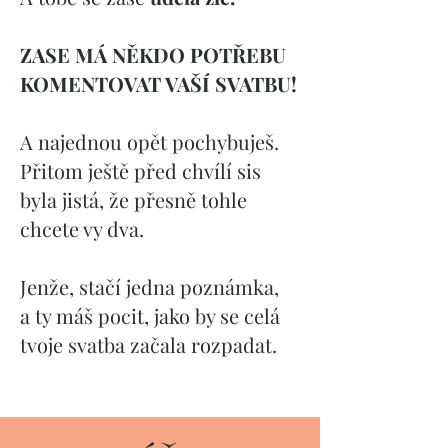
ZASE MÁ NĚKDO POTŘEBU
KOMENTOVAT VAŠÍ SVATBU!
A najednou opět pochybuješ.
Přitom ještě před chvílí sis
byla jistá, že přesně tohle
chcete vy dva.
Jenže, stačí jedna poznámka,
a ty máš pocit, jako by se celá
tvoje svatba začala rozpadat.