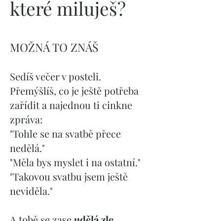
které miluješ?
MOŽNÁ TO ZNÁŠ
Sedíš večer v posteli.
Přemýšlíš, co je ještě potřeba
zařídit a najednou ti cinkne
zpráva:
"Tohle se na svatbě přece
nedělá."
"Měla bys myslet i na ostatní."
"Takovou svatbu jsem ještě
neviděla."
A tobě se zase
udělá zle.