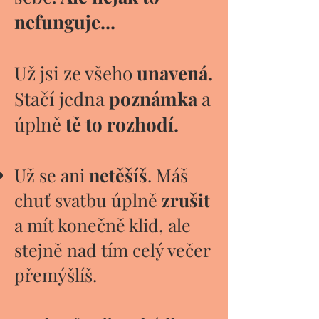
nefunguje...
Už jsi ze všeho
unavená.
S
tačí jedna
poznámka
a
úplně
tě to rozhodí. ​​
Už se ani
netěšíš
. Máš
chuť svatbu úplně
zrušit
a mít konečně klid, ale
stejně nad tím celý večer
přemýšlíš.