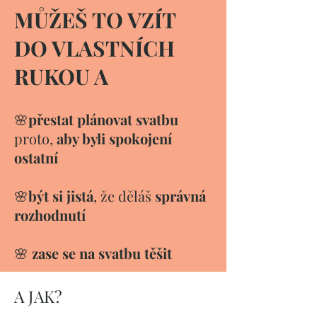
MŮŽEŠ TO VZÍT
DO VLASTNÍCH
RUKOU A
🌸
přestat plánovat svatbu
proto,
aby byli spokojení
ostatní
🌸
být si jistá
, že děláš
správná
rozhodnutí
🌸
zase se na svatbu těšit
​A JAK?