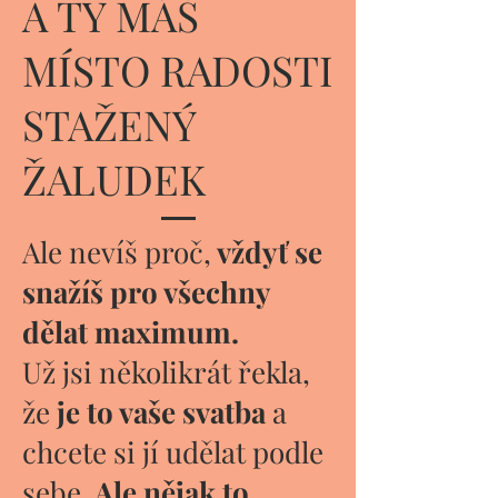
A TY MÁŠ
MÍSTO RADOSTI
STAŽENÝ
ŽALUDEK
Ale nevíš proč,
vždyť se
snažíš pro všechny
dělat maximum.
Už jsi několikrát řekla,
že
je to vaše svatba
a
chcete si jí udělat podle
sebe.
Ale nějak to