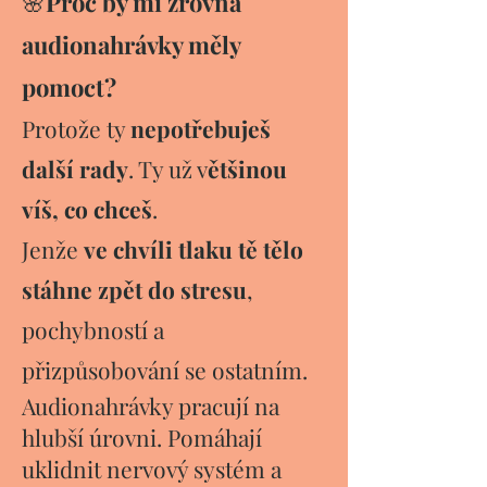
🌸
Proč by mi zrovna
audionahrávky měly
pomoct?
Protože ty
nepotřebuješ
další rady
. Ty už v
ětšinou
víš, co chceš
.
Jenže
ve chvíli tlaku tě tělo
stáhne zpět do stresu
,
pochybností a
přizpůsobování se ostatním.
Audionahrávky pracují na
hlubší úrovni. Pomáhají
uklidnit nervový systém a