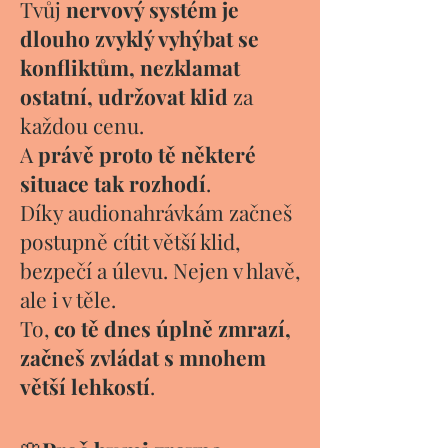
Tvůj
nervový systém je
dlouho zvyklý vyhýbat se
konfliktům, nezklamat
ostatní, udržovat klid
za
každou cenu.
A
právě proto tě některé
situace tak rozhodí
.
Díky audionahrávkám začneš
postupně cítit větší klid,
bezpečí a úlevu. Nejen v hlavě,
ale i v těle.
To,
co tě dnes úplně zmrazí,
začneš zvládat s mnohem
větší lehkostí
.