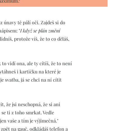
 maximum?
z únavy tě pálí oči. Zajdeš si do
nápisem: "
I když se plán změní
lidníš, protože víš, že to co děláš,
o vidí ona, ale ty cítíš, že to není
vytáhneš i kartičku na které je
e svatba, já se chci na ní cítit
t, že jsi neschopná, že si ani
 se ti z toho smrkat. Vedle
en vaše a tím je výjimečná."
zpět na gauč, odkládáš telefon a