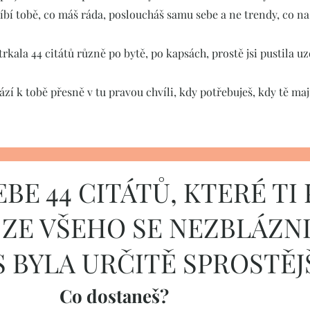
líbí tobě, co máš ráda, posloucháš samu sebe a ne trendy, co na
strkala 44 citátů různě po bytě, po kapsách, prostě jsi pustila u
ází k tobě přesně v tu pravou chvíli, kdy potřebuješ, kdy tě ma
BE 44 CITÁTŮ, KTERÉ T
 ZE VŠEHO SE NEZBLÁZNIT
 BYLA URČITĚ SPROSTĚJŠÍ
Co dostaneš?