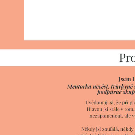
Pro
Jsem L
Mentorka nevěst, tvůrkyně 
podpůrné skupi
Uvědomuji si, že při p
Hlavou jsi stále v tom,
nezapomenout, ale vy
Někdy jsi zoufalá, někdy 