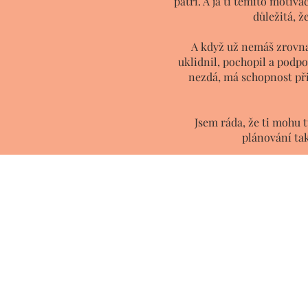
patří. A já ti těmito motiv
důležitá, ž
A když už nemáš zrovna
uklidnil, pochopil a podpoř
nezdá, má schopnost přijí
Jsem ráda, že ti mohu 
plánování tak