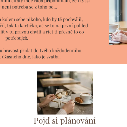
ačními citáty moc ráda připomínám, že i ty jsi
e není potřeba se z toho po...
 kolem sebe nikoho, kdo by tě pochválil,
il, tak ta kartička, ač se to na první pohled
t v tu pravou chvíli a říct ti přesně to co
potřebuješ.
tu hravost přidat do tvého každodenního
 úžasného dne, jako je svatba.
Pojď si plánování