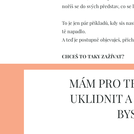
noříš se do svých představ, co se 
To je jen pár příkladů, kdy sis na
tě napadlo.
A teď je postupně objevuješ, přich
CHCEŠ TO TAKY ZAŽÍVAT?
MÁM PRO TE
UKLIDNIT A
BYS