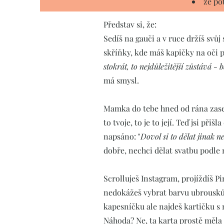
že po
Představ si, že:
Sedíš na gauči a v ruce držíš svůj
skříňky, kde máš kapičky na oči pr
stokrát, to nejdůležitější zůstává - 
má smysl.
Mamka do tebe hned od rána zase hu
to tvoje, to je to její. Teď jsi př
napsáno: "
Dovol si to dělat jinak ne
dobře, nechci dělat svatbu podle
Scrolluješ Instagram, projíždíš Pin
nedokážeš vybrat barvu ubrousků. 
kapesníčku ale najdeš kartičku s 
Náhoda? Ne, ta karta prostě měla 