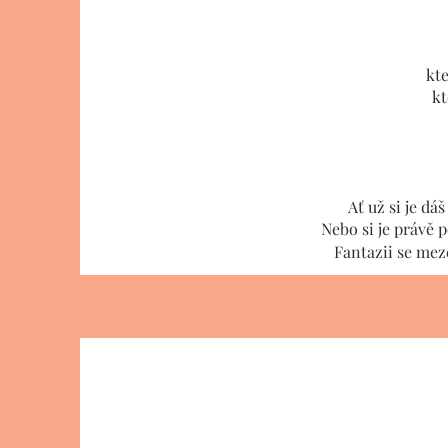
kt
kt
Ať už si je dá
Nebo si je právě 
Fantazii se mez