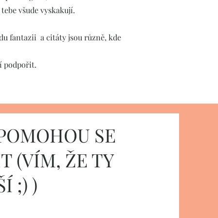
 tebe všude vyskakují.
zdu fantazii a citáty jsou různě, kde
jí podpořit.
I POMOHOU SE
 (VÍM, ŽE TY
 ;) )