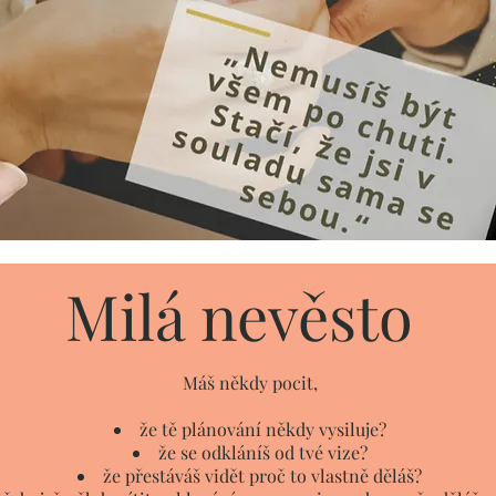
Milá nevěsto
Máš někdy pocit,
že tě plánování někdy vysiluje?
že se odkláníš od tvé vize?
že přestáváš vidět proč to vlastně děláš?