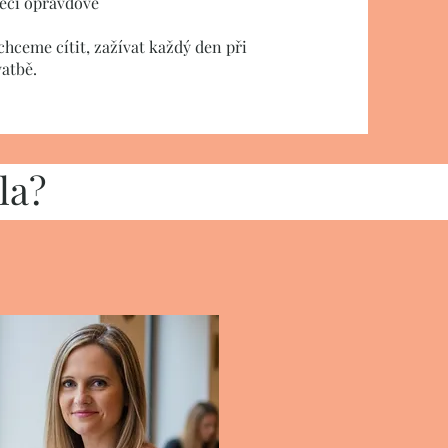
 věci opravdové
chceme cítit, zažívat každý den při
vatbě.
la?