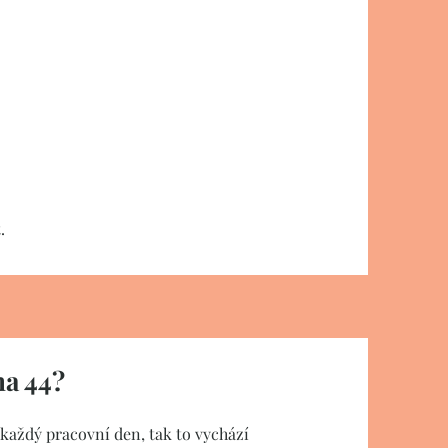
t.
na 44?
m každý pracovní den, tak to vychází