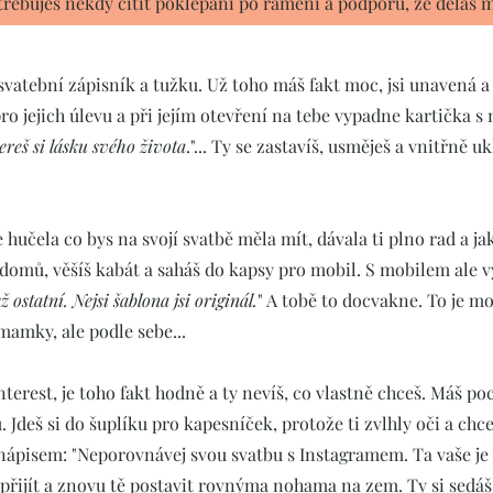
třebuješ někdy cítit poklepání po rameni a podporu, že děláš
 svatební zápisník a tužku. Už toho máš fakt moc, jsi unavená a 
o jejich úlevu a při jejím otevření na tebe vypadne kartička s 
bereš si lásku svého života
."... Ty se zastavíš, usměješ a vnitřně uk
čela co bys na svojí svatbě měla mít, dávala ti plno rad a jak t
išla domů, věšíš kabát a saháš do kapsy pro mobil. S mobilem ale 
ž ostatní. Nejsi šablona jsi originál.
" A tobě to docvakne. To je moj
 mamky, ale podle sebe...
terest, je toho fakt hodně a ty nevíš, co vlastně chceš. Máš poci
Jdeš si do šuplíku pro kapesníček, protože ti zvlhly oči a chce
nápisem: "Neporovnávej svou svatbu s Instagramem. Ta vaše je j
přijít a znovu tě postavit rovnýma nohama na zem. Ty si sedáš 