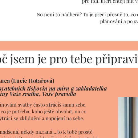
pro lidi, kteří chtějí mít
No není to nádhera? To je přeci přesně to, co 
plánování a po s
č jsem je pro tebe připravi
uca (Lucie Hotařová)
svatebních tiskovin na míru a zakladatelka
ny Vaše svatba, Vaše pravidla
lánování svatby často ztrácíš samu sebe.
 co je potřeba, koho ještě obvolat, na co
trácí se zklidnění a napojení na sebe.
nadšená, někdy na.raná... to k tobě prostě