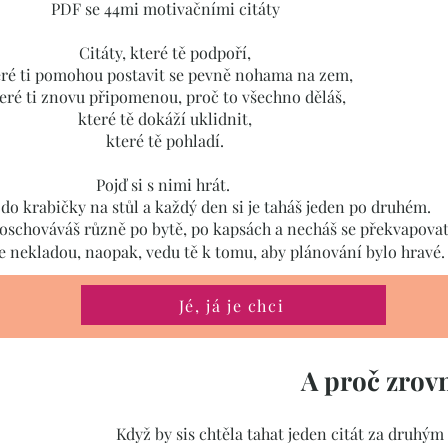
PDF se 44mi motivačními citáty
Citáty, které tě podpoří,
eré ti pomohou postavit se pevně nohama na zem,
eré ti znovu připomenou, proč to všechno děláš,
které tě dokáží uklidnit,
které tě pohladí.
Pojď si s nimi hrát.
š do krabičky na stůl a každý den si je taháš jeden po druhém.
poschováváš různě po bytě, po kapsách a necháš se překvapova
e nekladou, naopak, vedu tě k tomu, aby plánování bylo hravé.
Jé, já je chci
A proč zrov
​Když by sis chtěla tahat jeden citát za druhý