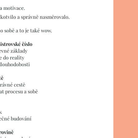
a motivace.
, ukotvilo a správně nasměrovalo.
o sobě a to je také wow.
istrovské číslo
pevné základy
e do reality
dlouhodobosti
tě
správné cestě
at procesu a sobě
k
lečné budování
rovině