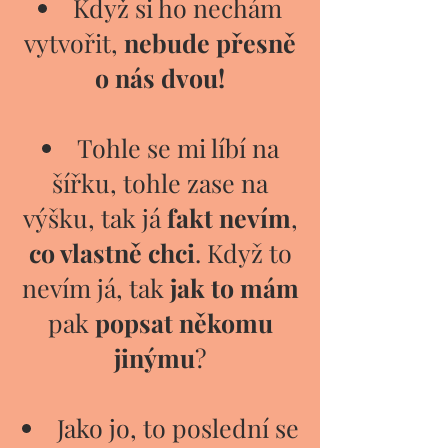
Když si ho nechám
vytvořit,
nebude přesně
o nás dvou!
Tohle se mi líbí na
šířku, tohle zase na
výšku, tak já
fakt nevím
,
co vlastně chci
. Když to
nevím já, tak
jak to mám
pak
popsat někomu
jinýmu
?
Jako jo, to poslední se