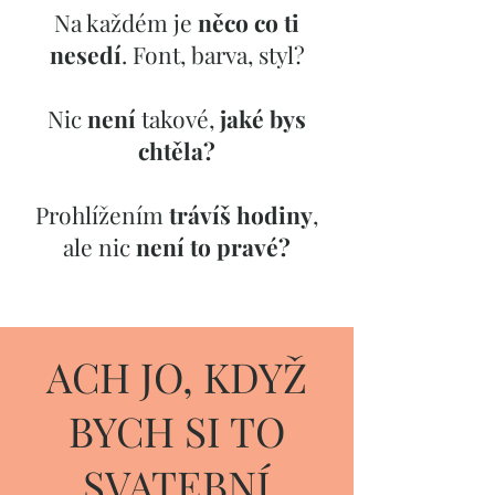
Na každém je
něco co ti
nesedí
. Font, barva, styl?
Nic
není
takové,
jaké bys
chtěla?
Prohlížením
trávíš hodiny
,
ale nic
není to pravé?
ACH JO, KDYŽ
BYCH SI TO
SVATEBNÍ