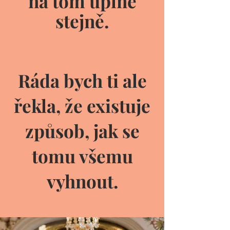
na tom úplně
stejně.
Ráda bych ti ale
řekla, že existuje
způsob, jak se
tomu všemu
vyhnout.