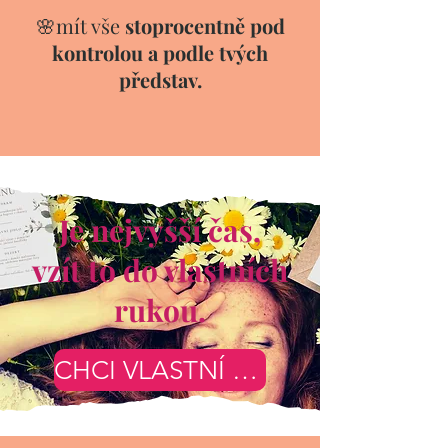
🌸mít vše
stoprocentně pod
kontrolou a podle tvých
představ.
Je nejvyšší čas,
vzít to do vlastních
rukou.
CHCI VLASTNÍ TISKOVINY