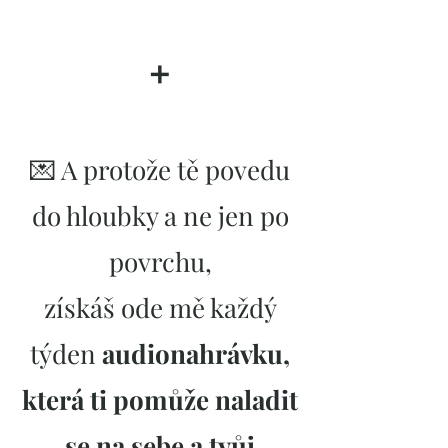
➕
💌 A protože tě povedu
do hloubky a ne jen po
povrchu,
získáš ode mě každý
týden
audionahrávku,
která ti pomůže naladit
se na sebe a tvůj