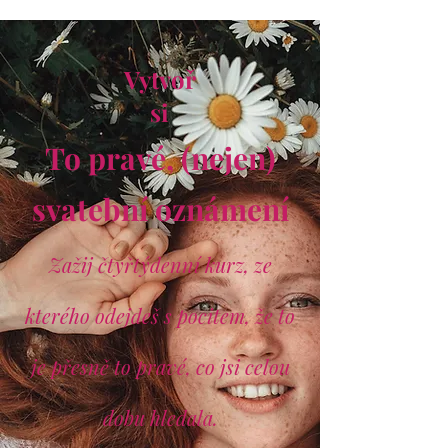
Vytvoř
si
To pravé, (nejen)
svatební oznámení
Zažij čtyřtýdenní kurz, ze
kterého odejdeš s pocitem, že to
je přesně to pravé, co jsi celou
dobu hledala.