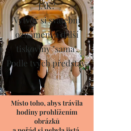
JAK?
Vytvoř si svatební
oznámení a další
tiskoviny "sama".
Podle tvých představ.
Místo toho, abys trávila
hodiny prohlížením
obrázků
a pořád si nebyla jistá,