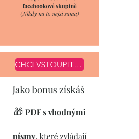
facebookové skupině
(Nikdy na to nejsi sama)
CHCI VSTOUPIT DO KURZU
Jako bonus získáš
🎁
PDF s vhodnými
písmy
, které zvládají