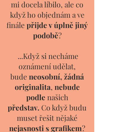
mi docela líbilo, ale co
když ho objednám a ve
finále
přijde v úplně jiný
podobě
?
...Když si necháme
oznámení udělat,
bude
neosobní, žádná
originalita
,
nebude
podle
našich
představ.
Co když budu
muset řešit nějaké
nejasnosti s grafikem
?