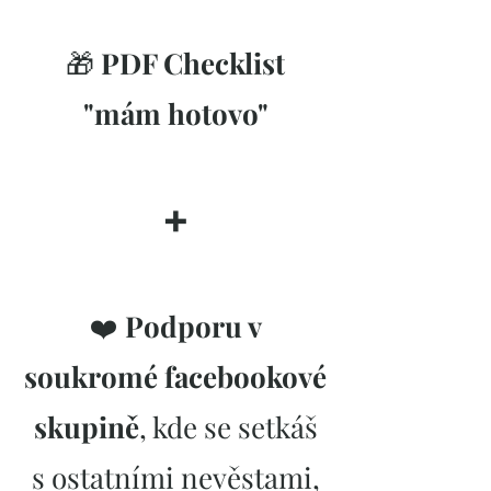
🎁
PDF Checklist
"mám hotovo"
➕
❤️
Podporu v
soukromé facebookové
skupině
, kde se setkáš
s ostatními nevěstami,