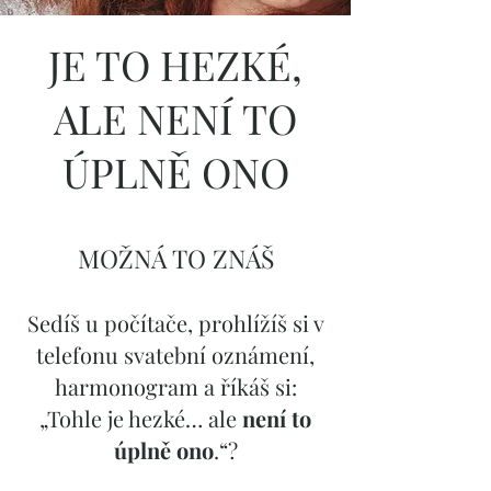
JE TO HEZKÉ,
ALE NENÍ TO
ÚPLNĚ ONO
MOŽNÁ TO ZNÁŠ
Sedíš u počítače, prohlížíš si v
telefonu svatební oznámení,
harmonogram a říkáš si:
„Tohle je hezké… ale
není to
úplně ono
.“?