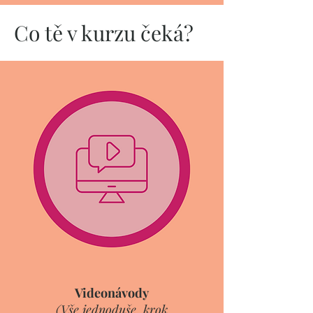
Co tě v kurzu čeká?
Videonávody
(Vše jednoduše, krok