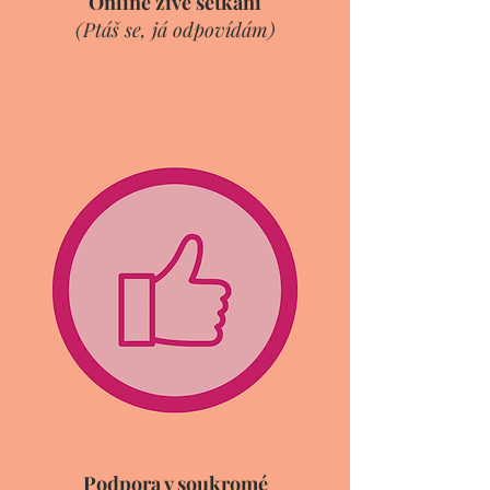
Online živé setkání
(Ptáš se, já odpovídám)
Podpora v soukromé