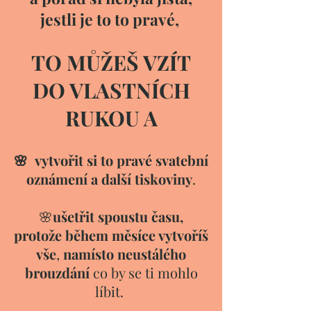
jestli je to to pravé,
TO MŮŽEŠ VZÍT
DO VLASTNÍCH
RUKOU A
🌸
vytvořit si to pravé svatební
oznámení a další
tiskoviny
.
🌸
ušetřit spoustu času,
protože během měsíce vytvoříš
vše
,
namísto neustálého
brouzdání
co by se ti mohlo
líbit.