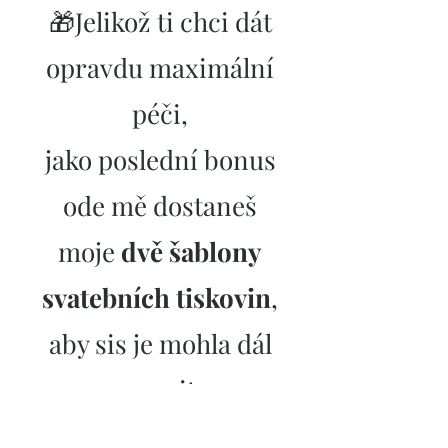
🎁Jelikož
ti chci dát
opravdu maximální
péči,
jako poslední bonus
ode mě dostaneš
moje
dvě šablony
svatebních tiskovin
,
aby sis je mohla dál
upravit.
TO CHCI